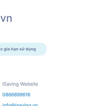
.vn
tục gia hạn sử dụng
ISaving Website
0866899616
info@isaving.vn